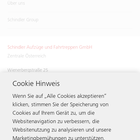
Über uns
Schindler Group
Schindler Aufzüge und Fahrtreppen GmbH
Zentrale Österreich
Wienerbergstraße 25
1100 Wien
Cookie Hinweis
Österreich
Tel.:
+43 (0)5 / 724463
Wenn Sie auf „Alle Cookies akzeptieren“
klicken, stimmen Sie der Speicherung von
Cookies auf Ihrem Gerät zu, um die
Websitenavigation zu verbessern, die
Kontakt
Websitenutzung zu analysieren und unsere
Marketingbemühungen zu unterstützen.