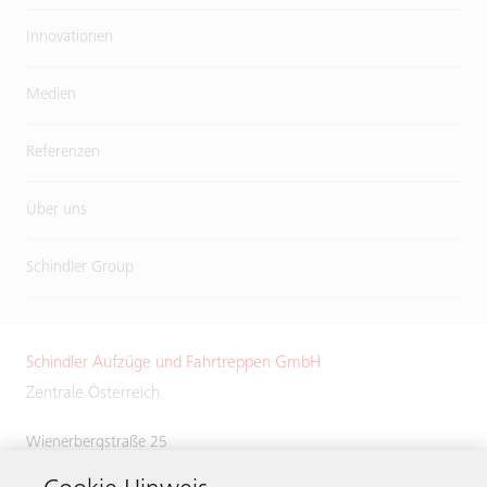
Innovationen
Medien
Referenzen
Über uns
Schindler Group
Schindler Aufzüge und Fahrtreppen GmbH
Zentrale Österreich
Wienerbergstraße 25
1100 Wien
Österreich