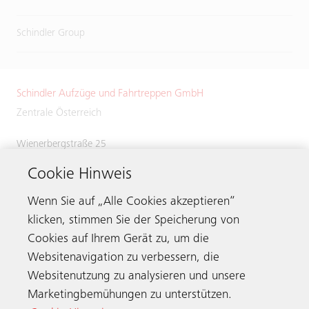
Schindler Group
Schindler Aufzüge und Fahrtreppen GmbH
Zentrale Österreich
Wienerbergstraße 25
1100 Wien
Österreich
Cookie Hinweis
Tel.:
+43 (0)5 / 724463
Wenn Sie auf „Alle Cookies akzeptieren“
klicken, stimmen Sie der Speicherung von
Cookies auf Ihrem Gerät zu, um die
Websitenavigation zu verbessern, die
Kontakt
Websitenutzung zu analysieren und unsere
Marketingbemühungen zu unterstützen.