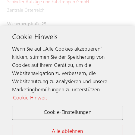
Schindler Aufzüge und Fahrtreppen GmbH
Zentrale Österreich
Wienerbergstraße 25
1100 Wien
Cookie Hinweis
Österreich
Tel.:
+43 (0)5 / 724463
Wenn Sie auf „Alle Cookies akzeptieren“
klicken, stimmen Sie der Speicherung von
Cookies auf Ihrem Gerät zu, um die
Websitenavigation zu verbessern, die
Kontakt
Websitenutzung zu analysieren und unsere
Marketingbemühungen zu unterstützen.
Cookie Hinweis
Schindler weltweit
Cookie-Einstellungen
Allgemeine Nutzungsbedingungen
Datenschutzerklärung
Alle ablehnen