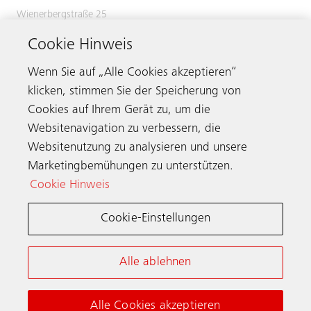
Wienerbergstraße 25
1100 Wien
Cookie Hinweis
Österreich
Tel.:
+43 (0)5 / 724463
Wenn Sie auf „Alle Cookies akzeptieren“
klicken, stimmen Sie der Speicherung von
Cookies auf Ihrem Gerät zu, um die
Websitenavigation zu verbessern, die
Kontakt
Websitenutzung zu analysieren und unsere
Marketingbemühungen zu unterstützen.
Cookie Hinweis
Schindler weltweit
Cookie-Einstellungen
Allgemeine Nutzungsbedingungen
Datenschutzerklärung
Alle ablehnen
Cookie-Hinweis & Einstellungen
Impressum
Alle Cookies akzeptieren