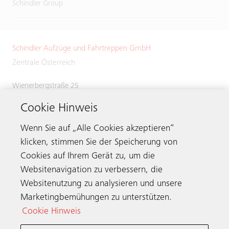
Schindler Group
Schindler Aufzüge und Fahrtreppen GmbH
Zentrale Österreich
Wienerbergstraße 25
1100 Wien
Cookie Hinweis
Österreich
Tel.:
+43 (0)5 / 724463
Wenn Sie auf „Alle Cookies akzeptieren“
klicken, stimmen Sie der Speicherung von
Cookies auf Ihrem Gerät zu, um die
Websitenavigation zu verbessern, die
Kontakt
Websitenutzung zu analysieren und unsere
Marketingbemühungen zu unterstützen.
Cookie Hinweis
Schindler weltweit