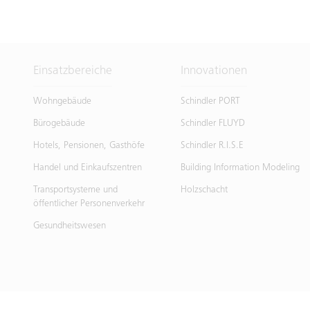
Einsatzbereiche
Innovationen
Wohngebäude
Schindler PORT
Bürogebäude
Schindler FLUYD
Hotels, Pensionen, Gasthöfe
Schindler R.I.S.E
Handel und Einkaufszentren
Building Information Modeling
Transportsysteme und
Holzschacht
öffentlicher Personenverkehr
Gesundheitswesen