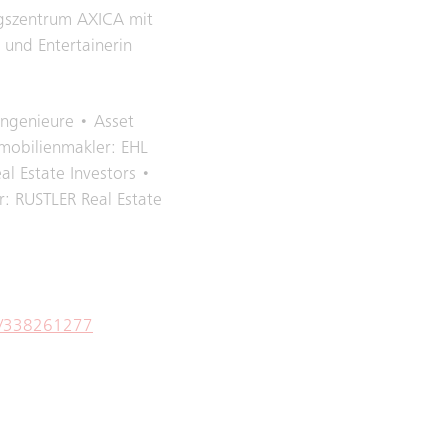
ngszentrum AXICA mit
und Entertainerin
ingenieure • Asset
mmobilienmakler: EHL
l Estate Investors •
: RUSTLER Real Estate
m/338261277