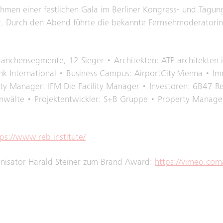
hmen einer festlichen Gala im Berliner Kongress- und Tagu
Durch den Abend führte die bekannte Fernsehmoderatorin 
anchensegmente, 12 Sieger • Architekten: ATP architekten 
nk International • Business Campus: AirportCity Vienna • I
ty Manager: IFM Die Facility Manager • Investoren: 6B47 Rea
wälte • Projektentwickler: S+B Gruppe • Property Manager
tps://www.reb.institute/
nisator Harald Steiner zum Brand Award:
https://vimeo.co