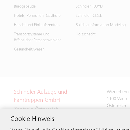
Bürogebäude
Schindler FLUYD
Hotels, Pensionen, Gasthöfe
Schindler R.I.S.E
Handel und Einkaufszentren
Building Information Modeling
Transportsysteme und
Holzschacht
öffentlicher Personenverkehr
Gesundheitswesen
Schindler Aufzüge und
Wienerbergs
1100 Wien
Fahrtreppen GmbH
Österreich
Zentrale Österreich
Cookie Hinweis
Tel.:
+43 (0)