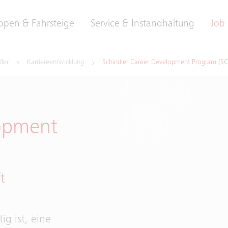
ppen & Fahrsteige
Service & Instandhaltung
Job 
ler
Karriereentwicklung
Schindler Career Development Program (S
lopment
t
ig ist, eine