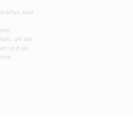
kräften eine
reer
elt, um die
gen und sie
dene