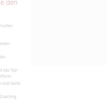
ie den
tvollen
immten
Job-
nd das Top-
ntforen
 und stellst
 Coaching