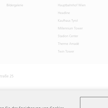
Bildergalerie
Hauptbahnhof Wien
Headline
Kaufhaus Tyrol
Millennium Tower
Stadion Center
Therme Amadé
Twin Tower
traße 25
5 / 724463